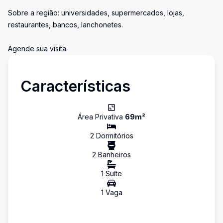
Sobre a região: universidades, supermercados, lojas,
restaurantes, bancos, lanchonetes.
Agende sua visita.
Características
Área Privativa
69
m²
2
Dormitório
s
2
Banheiro
s
1
Suíte
1
Vaga