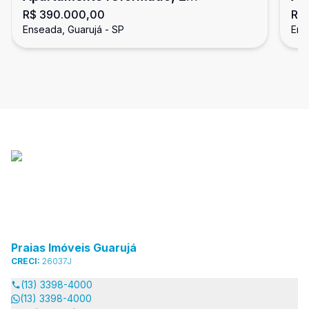
R$ 390.000,00
R$
dormitórios, Enseada, Guarujá
En
Enseada, Guarujá - SP
Ens
Praias Imóveis Guarujá
CRECI:
26037J
(13) 3398-4000
(13) 3398-4000