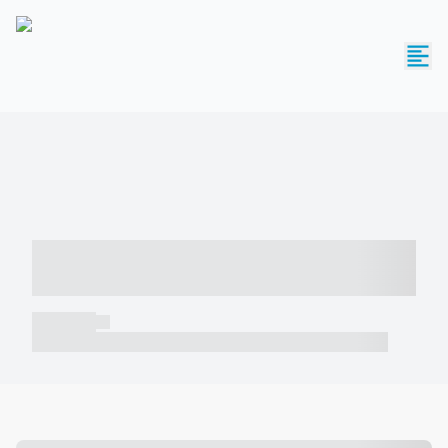
----- ----- -- ------ ---- ---- -- ----- -----
----- --- ------
----- -----
----- ----- -- ------ ---- ---- -- ----- ----- ----- --- ------