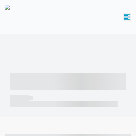
----- ----- -- ------ ---- ---- -- ----- -----
----- --- ------
----- -----
----- ----- -- ------ ---- ---- -- ----- ----- ----- --- ------