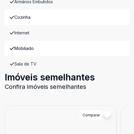
Armários Embutidos
Cozinha
Internet
Mobiliado
Sala de TV
Imóveis semelhantes
Confira imóveis semelhantes
Cód:
82163
Comparar
Có