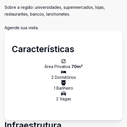
Sobre a região: universidades, supermercados, lojas,
restaurantes, bancos, lanchonetes.
Agende sua visita.
Características
Área Privativa
70
m²
2
Dormitório
s
1
Banheiro
2
Vaga
s
Infraestrutura