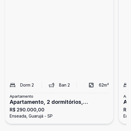
Dorm
2
Ban
2
62
m²
Apartamento
Apa
Apartamento, 2 dormitórios,
Ap
R$ 290.000,00
R$
Enseada, Guarujá
do
Enseada, Guarujá - SP
Ens