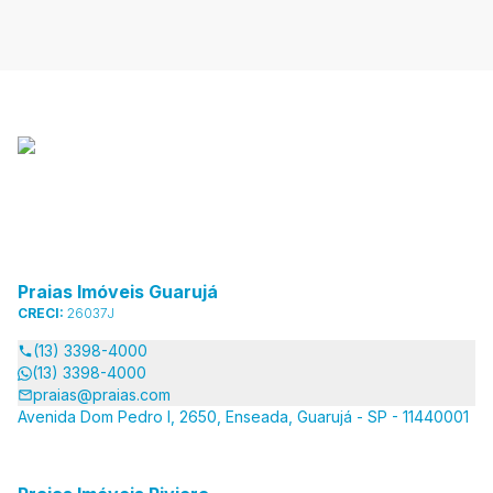
Praias Imóveis Guarujá
CRECI:
26037J
(13) 3398-4000
(13) 3398-4000
praias@praias.com
Avenida Dom Pedro I, 2650, Enseada, Guarujá - SP - 11440001