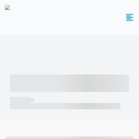
----- ----- -- ------ ---- ---- -- ----- -----
----- --- ------
----- -----
----- ----- -- ------ ---- ---- -- ----- ----- ----- --- ------