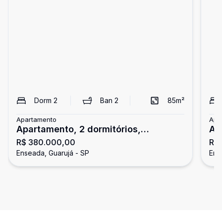
Dorm
2
Ban
2
85
m²
Apartamento
Apa
Apartamento, 2 dormitórios,
Ap
R$ 380.000,00
R$
Enseada, Guarujá
En
Enseada, Guarujá - SP
Ens