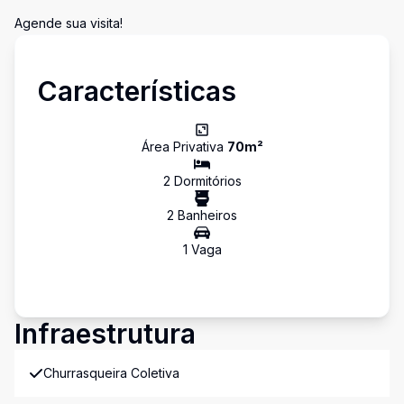
Agende sua visita!
Características
Área Privativa
70
m²
2
Dormitório
s
2
Banheiro
s
1
Vaga
Infraestrutura
Churrasqueira Coletiva