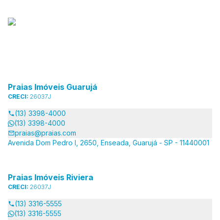
Praias Imóveis Guarujá
CRECI:
26037J
(13) 3398-4000
(13) 3398-4000
praias@praias.com
Avenida Dom Pedro I, 2650, Enseada, Guarujá - SP - 11440001
Praias Imóveis Riviera
CRECI:
26037J
(13) 3316-5555
(13) 3316-5555