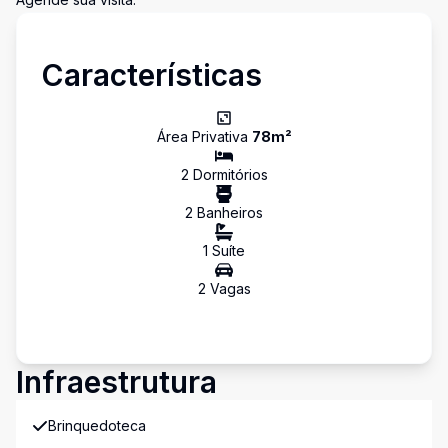
Características
Área Privativa
78
m²
2
Dormitório
s
2
Banheiro
s
1
Suíte
2
Vaga
s
Infraestrutura
Brinquedoteca