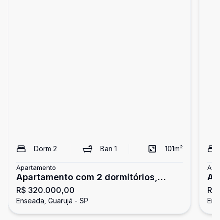
Dorm
2
Ban
1
101
m²
Apartamento
Apa
Apartamento com 2 dormitórios,
Ap
R$ 320.000,00
R$
Enseada, Guarujá
do
Enseada, Guarujá - SP
Ens