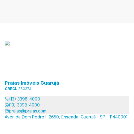
Praias Imóveis Guarujá
CRECI:
26037J
(13) 3398-4000
(13) 3398-4000
praias@praias.com
Avenida Dom Pedro I, 2650, Enseada, Guarujá - SP - 11440001