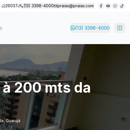
26037J
(13) 3398-4000
praias@praias.com
o
(13) 3398-4000
 à 200 mts da
da, Guarujá