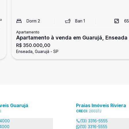
²
Dorm
2
Ban
1
65
Apartamento
Apartamento à venda em Guarujá, Enseada
R$ 350.000,00
Enseada, Guarujá - SP
veis Guarujá
Praias Imóveis Riviera
J
CRECI:
26037J
-4000
(13) 3316-5555
-4000
(13) 3316-5555