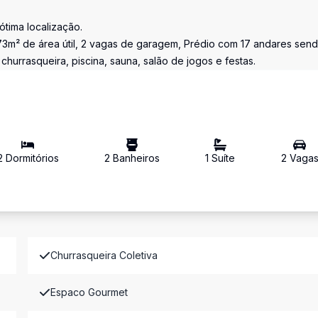
tima localização.
73m² de área útil, 2 vagas de garagem, Prédio com 17 andares sen
hurrasqueira, piscina, sauna, salão de jogos e festas.
2
Dormitório
s
2
Banheiro
s
1
Suíte
2
Vaga
Churrasqueira Coletiva
Espaco Gourmet