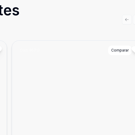
tes
Prev
Cód:
85712
Comparar