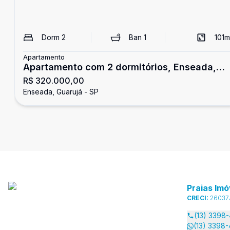
Dorm
2
Ban
1
101
m
Apartamento
Apartamento com 2 dormitórios, Enseada,
R$ 320.000,00
Guarujá
Enseada, Guarujá - SP
Praias Imó
CRECI:
26037
(13) 3398
(13) 3398