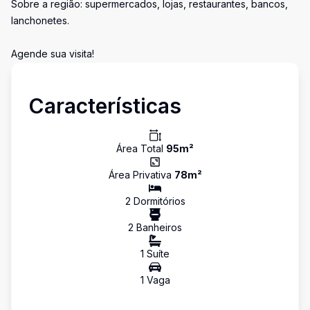
Sobre a região: supermercados, lojas, restaurantes, bancos,
lanchonetes.
Agende sua visita!
Características
Área Total
95
m²
Área Privativa
78
m²
2
Dormitório
s
2
Banheiro
s
1
Suíte
1
Vaga