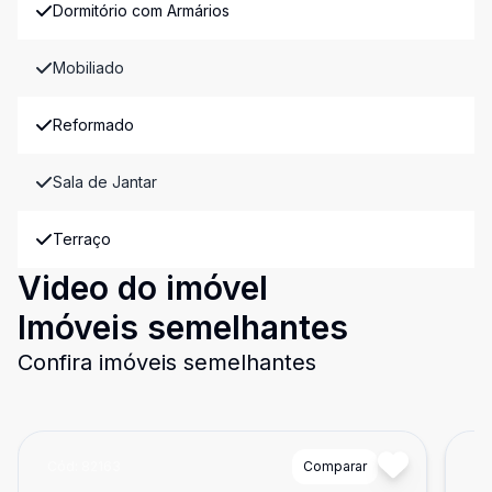
Dormitório com Armários
Mobiliado
Reformado
Sala de Jantar
Terraço
Video do imóvel
Imóveis semelhantes
Confira imóveis semelhantes
Cód:
82163
Comparar
Có