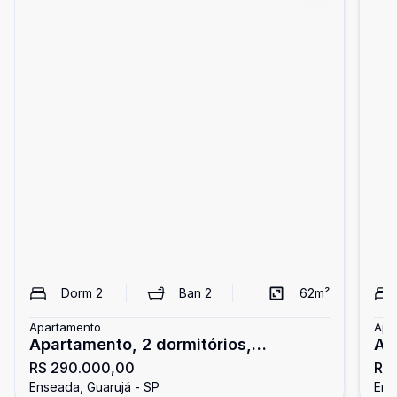
Dorm
2
Ban
2
62
m²
Apartamento
Apa
Apartamento, 2 dormitórios,
Ap
R$ 290.000,00
R$
Enseada, Guarujá
do
Enseada, Guarujá - SP
Ens