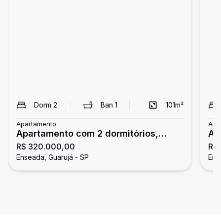
Dorm
2
Ban
1
101
m²
Apartamento
Apa
Apartamento com 2 dormitórios,
Ap
R$ 320.000,00
R$
Enseada, Guarujá
En
Enseada, Guarujá - SP
Ens