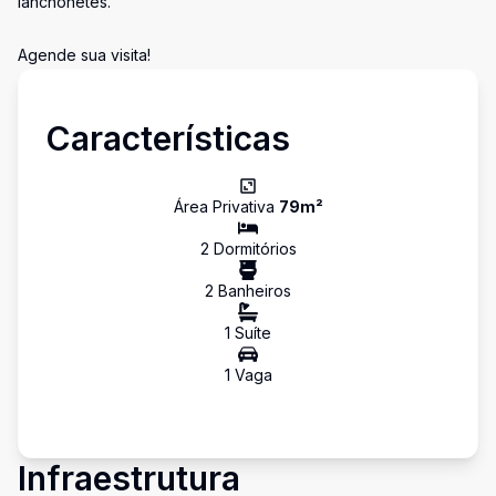
lanchonetes.
Agende sua visita!
Características
Área Privativa
79
m²
2
Dormitório
s
2
Banheiro
s
1
Suíte
1
Vaga
Infraestrutura