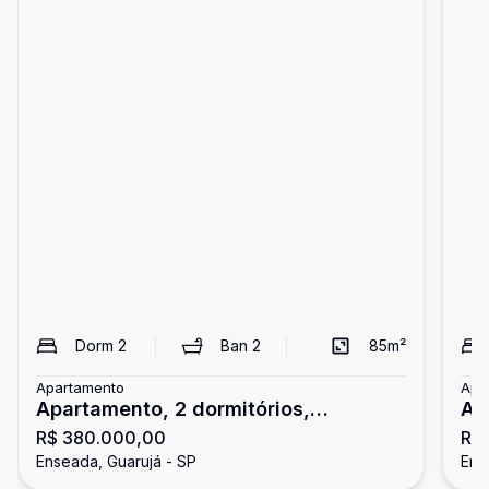
Dorm
2
Ban
2
85
m²
Apartamento
Apa
Apartamento, 2 dormitórios,
Ap
R$ 380.000,00
R$
Enseada, Guarujá
En
Enseada, Guarujá - SP
Ens