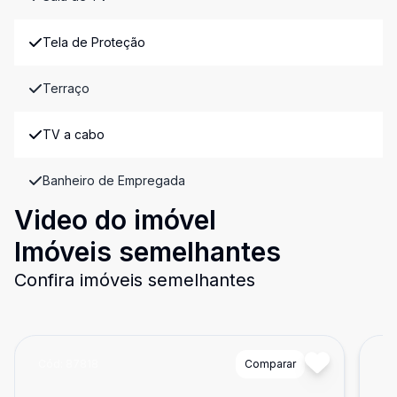
Tela de Proteção
Terraço
TV a cabo
Banheiro de Empregada
Video do imóvel
Imóveis semelhantes
Confira imóveis semelhantes
Cód:
87818
Comparar
Có