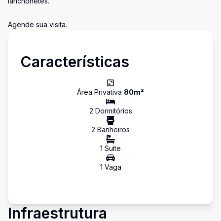
lanchonetes.
Agende sua visita.
Características
Área Privativa
80
m²
2
Dormitório
s
2
Banheiro
s
1
Suíte
1
Vaga
Infraestrutura