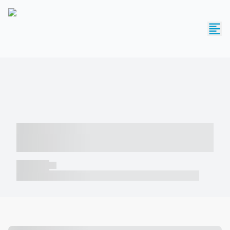
----- ----- -- ------ ---- ---- -- ----- -----
----- --- ------
----- -----
----- ----- -- ------ ---- ---- -- ----- ----- ----- --- ------