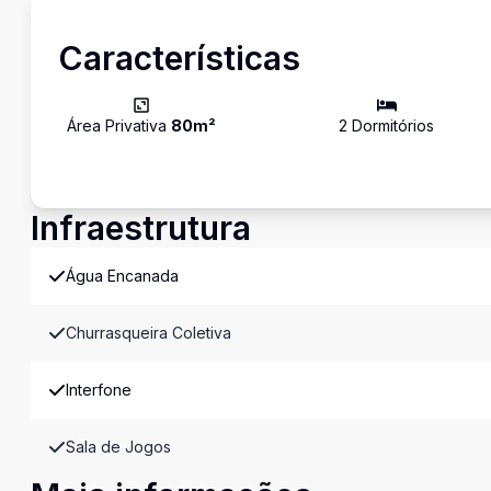
Características
Área Privativa
80
m²
2
Dormitório
s
Infraestrutura
Água Encanada
Churrasqueira Coletiva
Interfone
Sala de Jogos