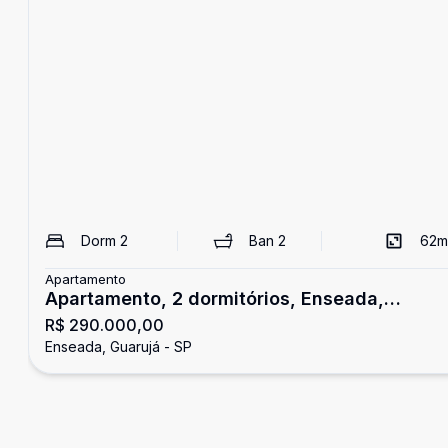
Dorm
2
Ban
2
62
m
Apartamento
Apartamento, 2 dormitórios, Enseada,
R$ 290.000,00
Guarujá
Enseada, Guarujá - SP