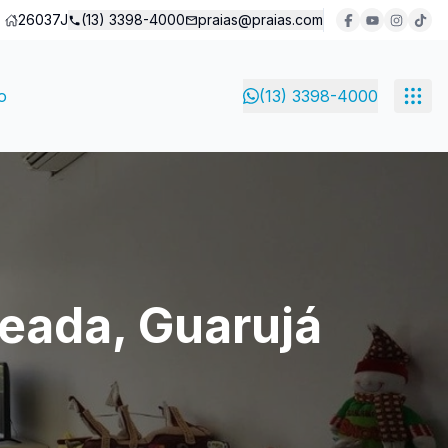
26037J
(13) 3398-4000
praias@praias.com
o
(13) 3398-4000
eada, Guarujá