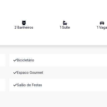
2
Banheiro
s
1
Suíte
1
Vag
Bicicletário
Espaco Gourmet
Salão de Festas