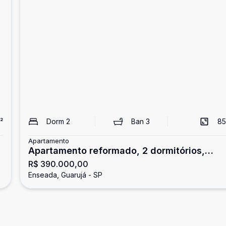
²
Dorm
2
Ban
3
85
Apartamento
Apartamento reformado, 2 dormitórios,
R$ 390.000,00
Enseada, Guarujá
Enseada, Guarujá - SP