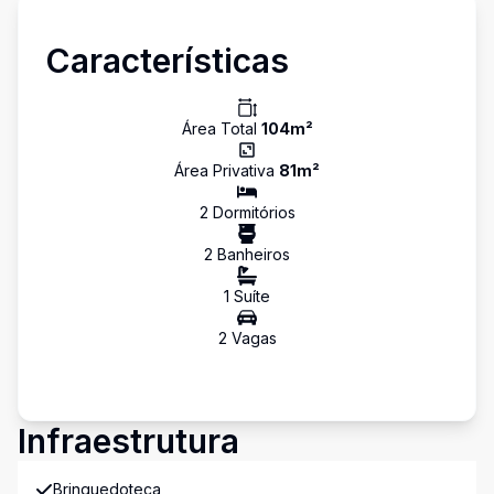
Características
Área Total
104
m²
Área Privativa
81
m²
2
Dormitório
s
2
Banheiro
s
1
Suíte
2
Vaga
s
Infraestrutura
Brinquedoteca