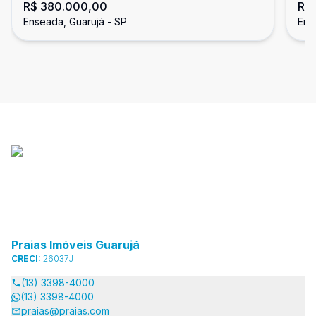
R$ 380.000,00
R$
Enseada, Guarujá
En
Enseada, Guarujá - SP
Ens
Praias Imóveis Guarujá
CRECI:
26037J
(13) 3398-4000
(13) 3398-4000
praias@praias.com