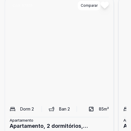
Cód:
87818
Comparar
Có
Dorm
2
Ban
2
85
m²
Apartamento
Apa
Apartamento, 2 dormitórios,
Ap