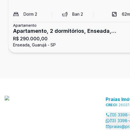
Dorm
2
Ban
2
62
m
Apartamento
Apartamento, 2 dormitórios, Enseada,
R$ 290.000,00
Guarujá
Enseada, Guarujá - SP
Praias Imó
CRECI:
26037
(13) 3398
(13) 3398
praias@pr