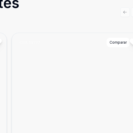
tes
Prev
Cód:
53777
Comparar