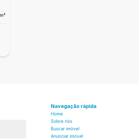
m²
Dorm
2
Ban
1
1
Apartamento
Apartamento com 2 dormitórios, Enseada,
R$ 320.000,00
Guarujá
Enseada, Guarujá - SP
Navegação rápida
Home
Sobre nós
Buscar imóvel
Anunciar imóvel