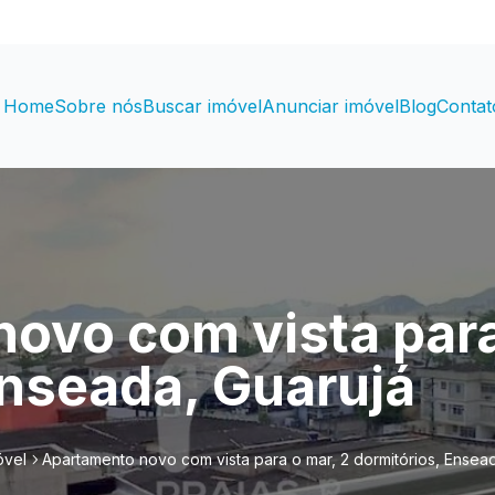
Home
Sobre nós
Buscar imóvel
Anunciar imóvel
Blog
Contat
ovo com vista para
Enseada, Guarujá
óvel
Apartamento novo com vista para o mar, 2 dormitórios, Ensea