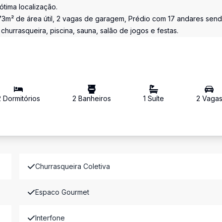
tima localização.
73m² de área útil, 2 vagas de garagem, Prédio com 17 andares sen
hurrasqueira, piscina, sauna, salão de jogos e festas.
2
Dormitório
s
2
Banheiro
s
1
Suíte
2
Vaga
Churrasqueira Coletiva
Espaco Gourmet
Interfone