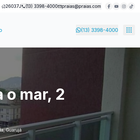
26037J
(13) 3398-4000
praias@praias.com
o
(13) 3398-4000
 o mar, 2
da, Guarujá