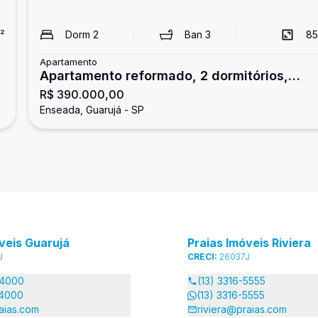
²
Dorm
2
Ban
3
85
Apartamento
Apartamento reformado, 2 dormitórios,
R$ 390.000,00
Enseada, Guarujá
Enseada, Guarujá - SP
veis Guarujá
Praias Imóveis Riviera
J
CRECI:
26037J
-4000
(13) 3316-5555
-4000
(13) 3316-5555
aias.com
riviera@praias.com