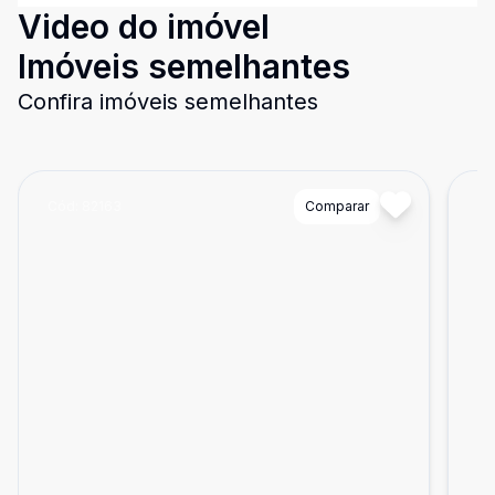
Video do imóvel
Imóveis semelhantes
Confira imóveis semelhantes
Cód:
82163
Comparar
Có