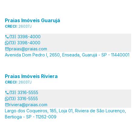
Praias Imóveis Guarujá
CRECI:
26037J
(13) 3398-4000
(13) 3398-4000
praias@praias.com
Avenida Dom Pedro I, 2650, Enseada, Guarujá - SP - 11440001
Praias Imóveis Riviera
CRECI:
26037J
(13) 3316-5555
(13) 3316-5555
riviera@praias.com
Largo dos Coqueiros, 185, Loja 01, Riviera de São Lourenço,
Bertioga - SP - 11262-009