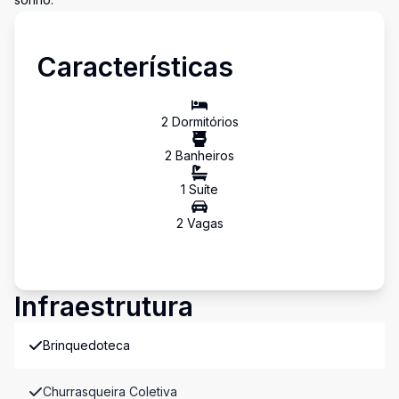
Características
2
Dormitório
s
2
Banheiro
s
1
Suíte
2
Vaga
s
Infraestrutura
Brinquedoteca
Churrasqueira Coletiva