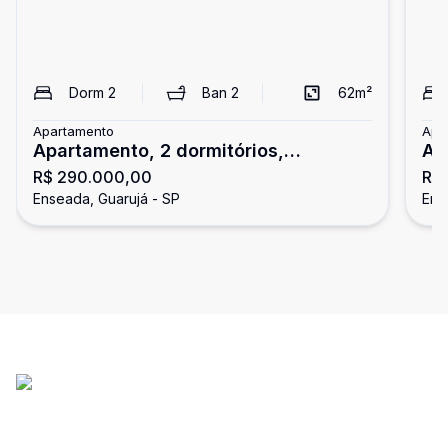
Dorm
2
Ban
2
62
m²
Apartamento
Apa
Apartamento, 2 dormitórios,
Ap
R$ 290.000,00
R$
Enseada, Guarujá
do
Enseada, Guarujá - SP
Ens