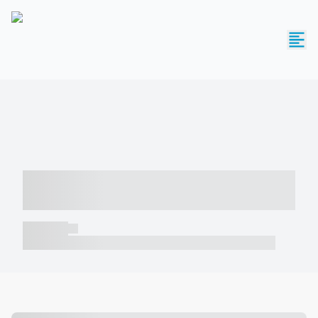
----- ----- -- ------ ---- ---- -- ----- -----
----- --- ------
----- -----
----- ----- -- ------ ---- ---- -- ----- ----- ----- --- ------