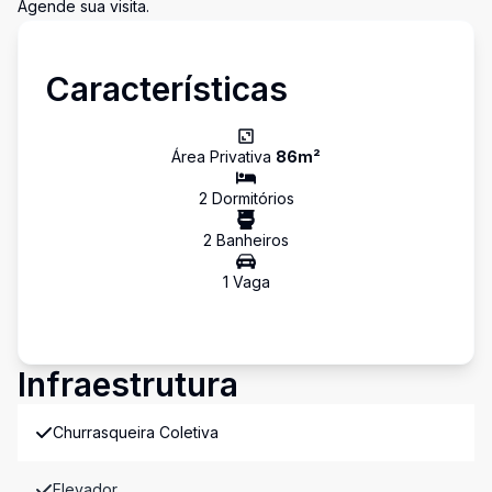
Agende sua visita.
Características
Área Privativa
86
m²
2
Dormitório
s
2
Banheiro
s
1
Vaga
Infraestrutura
Churrasqueira Coletiva
Elevador