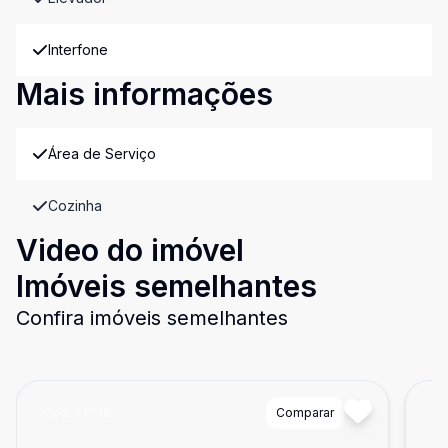
Interfone
Mais informações
Área de Serviço
Cozinha
Video do imóvel
Imóveis semelhantes
Confira imóveis semelhantes
Cód:
87818
Comparar
Có