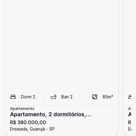
Dorm
2
Ban
2
85
m²
Apartamento
Apa
Apartamento, 2 dormitórios,
Ap
R$ 380.000,00
R$
Enseada, Guarujá
En
Enseada, Guarujá - SP
Ens