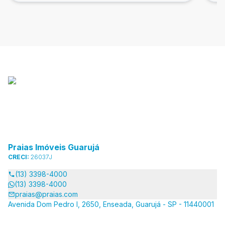
Praias Imóveis Guarujá
CRECI:
26037J
(13) 3398-4000
(13) 3398-4000
praias@praias.com
Avenida Dom Pedro I, 2650, Enseada, Guarujá - SP - 11440001