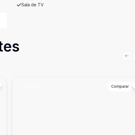
Sala de TV
tes
Prev
Cód:
89129
Comparar