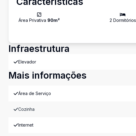
Características
Área Privativa
90
m²
2
Dormitório
s
Infraestrutura
Elevador
Mais informações
Área de Serviço
Cozinha
Internet