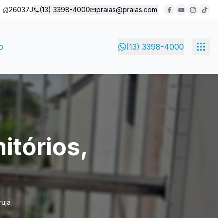
26037J
(13) 3398-4000
praias@praias.com
o
(13) 3398-4000
itórios,
rujá