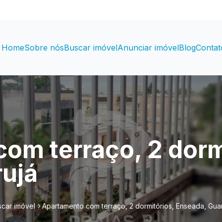
Home
Sobre nós
Buscar imóvel
Anunciar imóvel
Blog
Contat
om terraço, 2 dorm
ujá
car imóvel
Apartamento com terraço, 2 dormitórios, Enseada, Gua