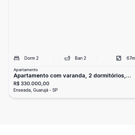
Dorm
2
Ban
2
67
m
Apartamento
Apartamento com varanda, 2 dormitórios,
R$ 330.000,00
Enseada, Guarujá
Enseada, Guarujá - SP