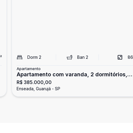
²
Dorm
2
Ban
2
86
Apartamento
Apartamento com varanda, 2 dormitórios,
R$ 385.000,00
Enseada, Guarujá
Enseada, Guarujá - SP