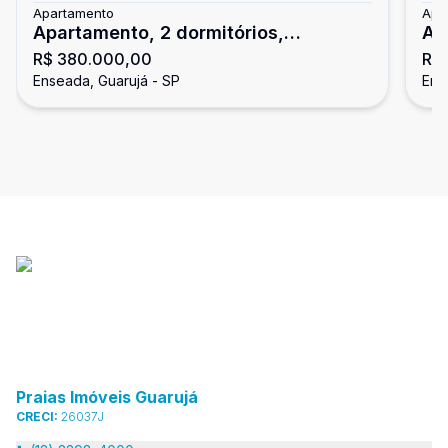
Apartamento
Apa
Apartamento, 2 dormitórios,
Ap
R$ 380.000,00
R$
Enseada, Guarujá
En
Enseada, Guarujá - SP
Ens
Praias Imóveis Guarujá
CRECI:
26037J