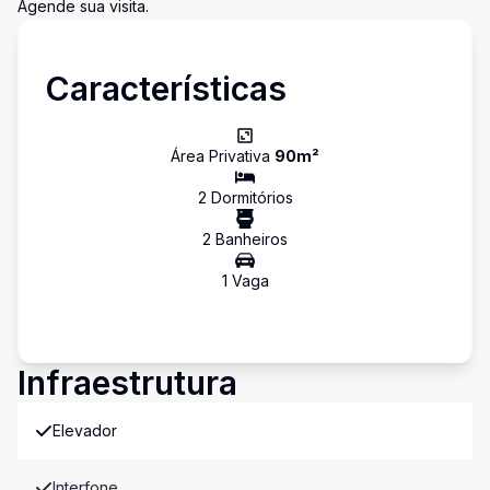
Agende sua visita.
Características
Área Privativa
90
m²
2
Dormitório
s
2
Banheiro
s
1
Vaga
Infraestrutura
Elevador
Interfone