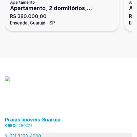
Apartamento
Apa
Apartamento, 2 dormitórios,
Ap
R$ 380.000,00
R$
Enseada, Guarujá
En
Enseada, Guarujá - SP
Ens
Praias Imóveis Guarujá
CRECI:
26037J
(13) 3398-4000