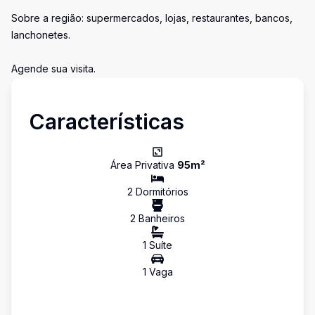
Sobre a região: supermercados, lojas, restaurantes, bancos,
lanchonetes.
Agende sua visita.
Características
Área Privativa
95
m²
2
Dormitório
s
2
Banheiro
s
1
Suíte
1
Vaga