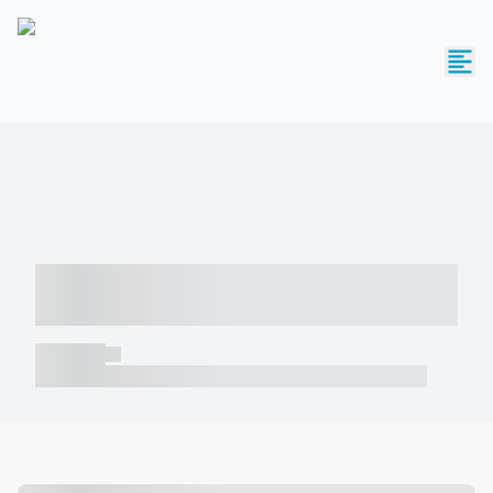
----- ----- -- ------ ---- ---- -- ----- -----
----- --- ------
----- -----
----- ----- -- ------ ---- ---- -- ----- ----- ----- --- ------