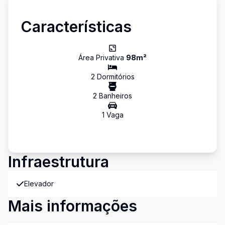
Características
Área Privativa
98
m²
2
Dormitório
s
2
Banheiro
s
1
Vaga
Infraestrutura
Elevador
Mais informações