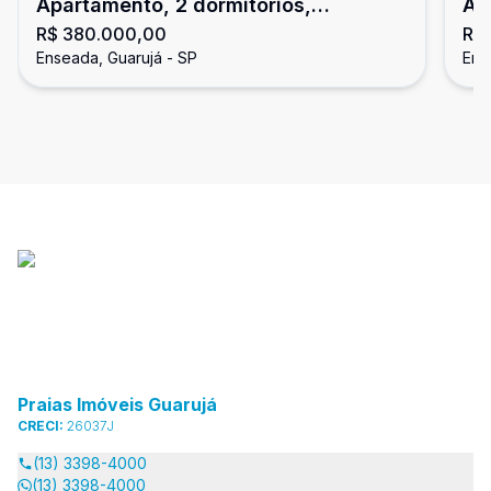
Apartamento, 2 dormitórios,
Ap
R$ 380.000,00
R$
Enseada, Guarujá
En
Enseada, Guarujá - SP
Ens
Praias Imóveis Guarujá
CRECI:
26037J
(13) 3398-4000
(13) 3398-4000