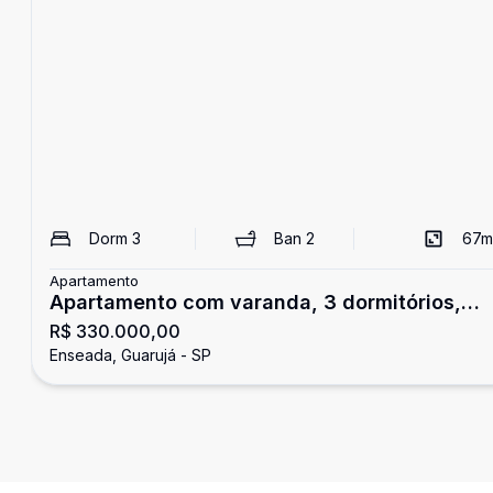
Dorm
3
Ban
2
67
m
Apartamento
Apartamento com varanda, 3 dormitórios,
R$ 330.000,00
Enseada, Guarujá
Enseada, Guarujá - SP