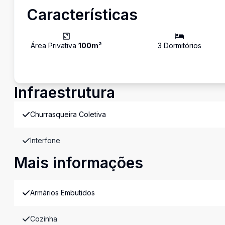
Características
Área Privativa
100
m²
3
Dormitório
s
Infraestrutura
Churrasqueira Coletiva
Interfone
Mais informações
Armários Embutidos
Cozinha