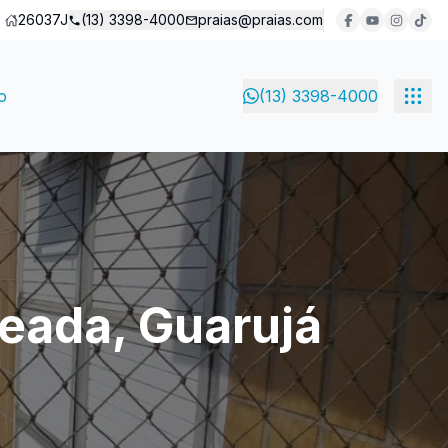
26037J
(13) 3398-4000
praias@praias.com
o
(13) 3398-4000
eada, Guarujá