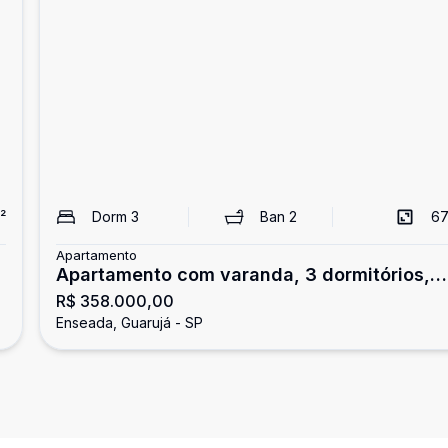
²
Dorm
3
Ban
2
67
Apartamento
Apartamento com varanda, 3 dormitórios,
R$ 358.000,00
Enseada, Guarujá
Enseada, Guarujá - SP