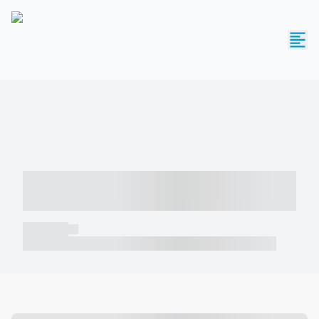
----- ----- -- ------ ---- ---- -- ----- -----
----- --- ------
----- -----
----- ----- -- ------ ---- ---- -- ----- ----- ----- --- ------