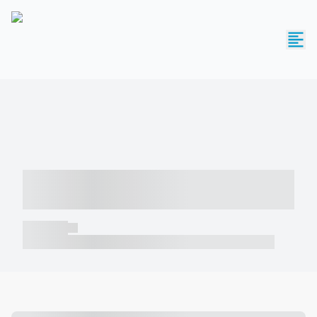
----- ----- -- ------ ---- ---- -- ----- -----
----- --- ------
----- -----
----- ----- -- ------ ---- ---- -- ----- ----- ----- --- ------