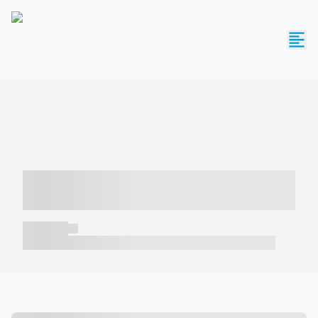
----- ----- -- ------ ---- ---- -- ----- -----
----- --- ------
----- -----
----- ----- -- ------ ---- ---- -- ----- ----- ----- --- ------