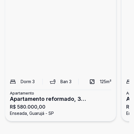
Dorm
3
Ban
3
125
m²
Apartamento
Apa
Apartamento reformado, 3
Ap
R$ 580.000,00
R$
dormitórios, Enseada, Guarujá
En
Enseada, Guarujá - SP
Ens