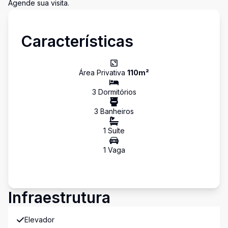
Agende sua visita.
Características
Área Privativa
110
m²
3
Dormitório
s
3
Banheiro
s
1
Suíte
1
Vaga
Infraestrutura
Elevador