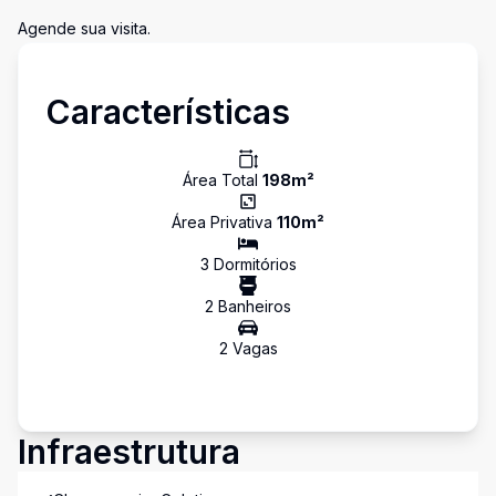
Agende sua visita.
Características
Área Total
198
m²
Área Privativa
110
m²
3
Dormitório
s
2
Banheiro
s
2
Vaga
s
Infraestrutura