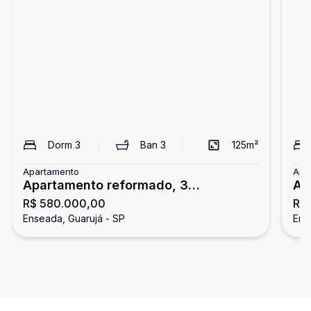
Dorm
3
Ban
3
125
m²
Apartamento
Apa
Apartamento reformado, 3
Ap
R$ 580.000,00
R$
dormitórios, Enseada, Guarujá
En
Enseada, Guarujá - SP
Ens