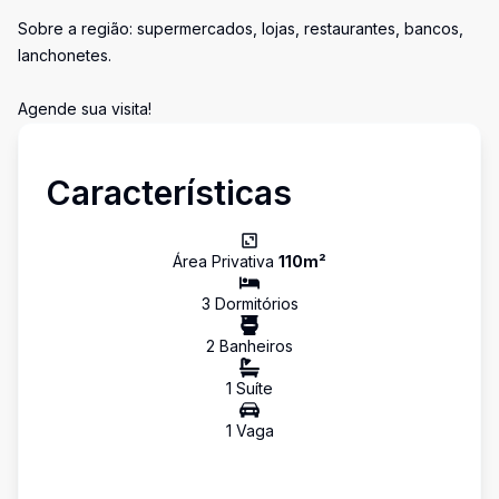
Sobre a região: supermercados, lojas, restaurantes, bancos,
lanchonetes.
Agende sua visita!
Características
Área Privativa
110
m²
3
Dormitório
s
2
Banheiro
s
1
Suíte
1
Vaga