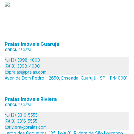
Praias Imóveis Guarujá
CRECI:
26037J
(13) 3398-4000
(13) 3398-4000
praias@praias.com
Avenida Dom Pedro I, 2650, Enseada, Guarujá - SP - 11440001
Praias Imóveis Riviera
CRECI:
26037J
(13) 3316-5555
(13) 3316-5555
riviera@praias.com
Largo dos Coqueiros, 185, Loja 01, Riviera de São Lourenço,