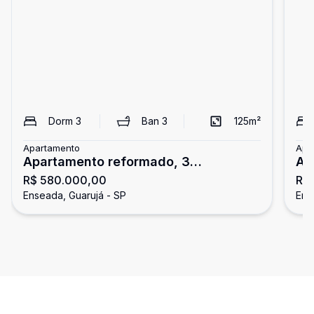
Dorm
3
Ban
3
125
m²
Apartamento
Apa
Apartamento reformado, 3
Ap
R$ 580.000,00
R$
dormitórios, Enseada, Guarujá
do
Enseada, Guarujá - SP
Ens