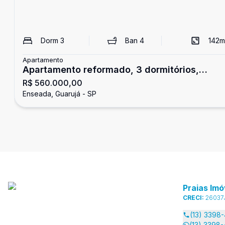
Dorm
3
Ban
4
142
m
Apartamento
Apartamento reformado, 3 dormitórios,
R$ 560.000,00
Enseada, Guarujá
Enseada, Guarujá - SP
Praias Imó
CRECI:
26037
(13) 3398
(13) 3398