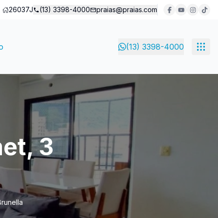
26037J
(13) 3398-4000
praias@praias.com
o
(13) 3398-4000
et, 3
runella