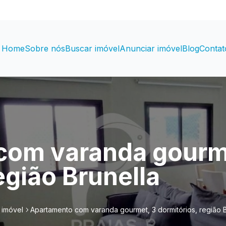
Home
Sobre nós
Buscar imóvel
Anunciar imóvel
Blog
Contat
com varanda gourm
egião Brunella
 imóvel
Apartamento com varanda gourmet, 3 dormitórios, região B