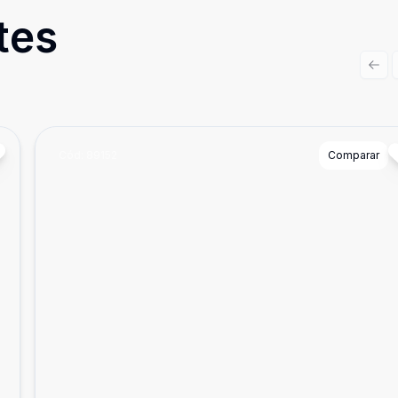
tes
Prev
Cód:
89152
Comparar