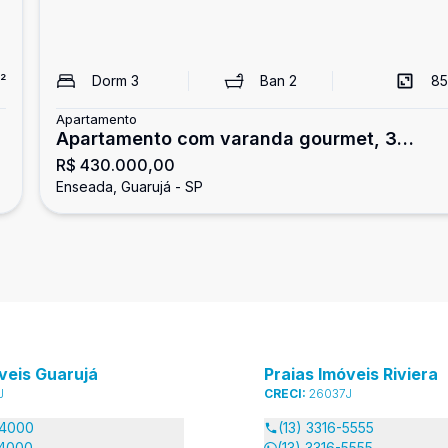
²
Dorm
3
Ban
2
85
Apartamento
Apartamento com varanda gourmet, 3
R$ 430.000,00
dormitórios, Enseada, Guarujá
Enseada, Guarujá - SP
veis Guarujá
Praias Imóveis Riviera
J
CRECI:
26037J
-4000
(13) 3316-5555
-4000
(13) 3316-5555