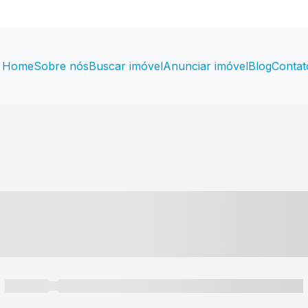
Home
Sobre nós
Buscar imóvel
Anunciar imóvel
Blog
Contat
----- ---- ---- -- ----
----- -----
----- ----- -- ------ ---- ---- -- ----- ----- ----- --- ------