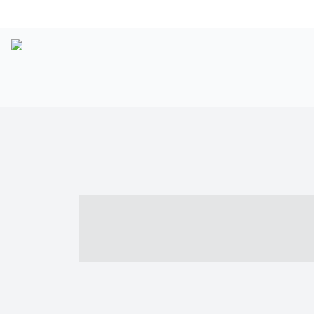
----- ----- -- -
- ------