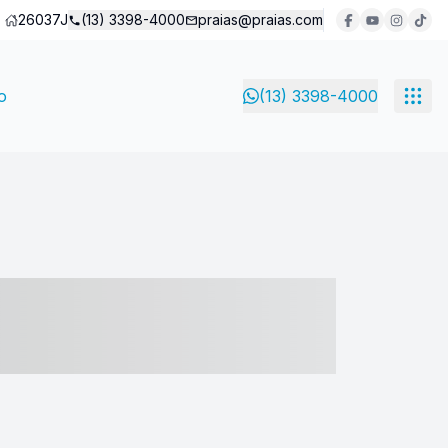
26037J
(13) 3398-4000
praias@praias.com
o
(13) 3398-4000
- ----- ----- --