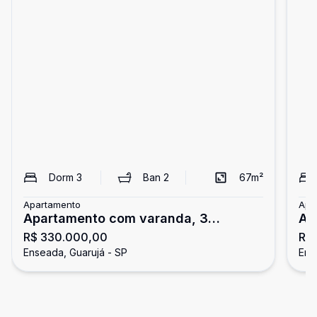
Dorm
3
Ban
2
67
m²
Apartamento
Apa
Apartamento com varanda, 3
Ap
R$ 330.000,00
R$
dormitórios, Enseada, Guarujá
do
Enseada, Guarujá - SP
Ens