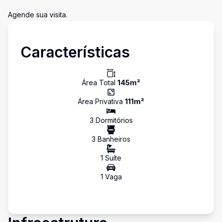
Agende sua visita.
Características
Área Total
145
m²
Área Privativa
111
m²
3
Dormitório
s
3
Banheiro
s
1
Suíte
1
Vaga