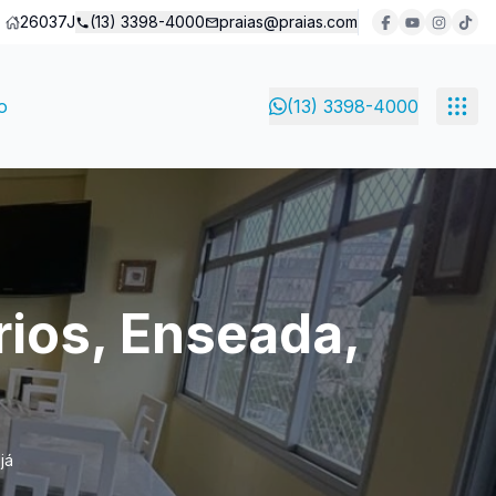
26037J
(13) 3398-4000
praias@praias.com
o
(13) 3398-4000
rios, Enseada,
já