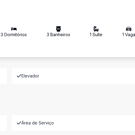
3
Dormitório
s
3
Banheiro
s
1
Suíte
1
Vag
Elevador
Área de Serviço