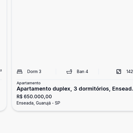
²
Dorm
3
Ban
4
142
Apartamento
Apartamento duplex, 3 dormitórios, Ensead
R$ 650.000,00
Guarujá
Enseada, Guarujá - SP