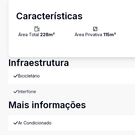
Características
Área Total
228
m²
Área Privativa
115
m²
Infraestrutura
Bicicletário
Interfone
Mais informações
Ar Condicionado