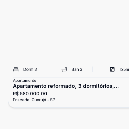
Dorm
3
Ban
3
125
m
Apartamento
Apartamento reformado, 3 dormitórios,
R$ 580.000,00
Enseada, Guarujá
Enseada, Guarujá - SP