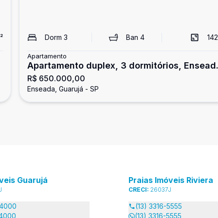
²
Dorm
3
Ban
4
142
Apartamento
Apartamento duplex, 3 dormitórios, Ensead
R$ 650.000,00
Guarujá
Enseada, Guarujá - SP
veis Guarujá
Praias Imóveis Riviera
J
CRECI:
26037J
-4000
(13) 3316-5555
-4000
(13) 3316-5555