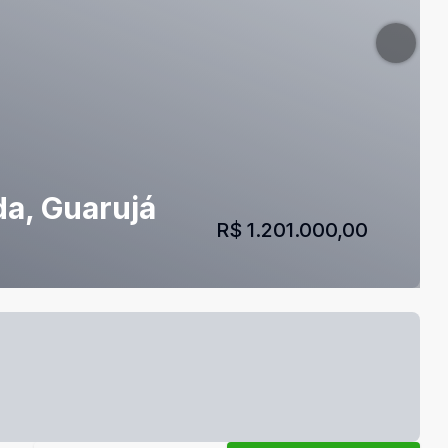
da, Guarujá
R$ 1.201.000,00