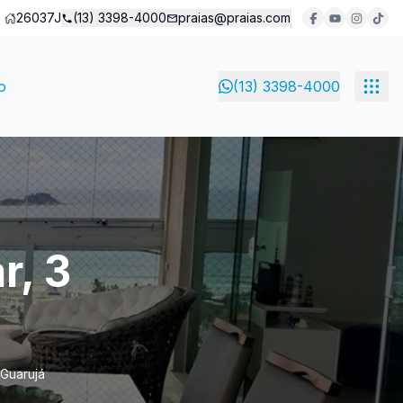
26037J
(13) 3398-4000
praias@praias.com
o
(13) 3398-4000
r, 3
 Guarujá