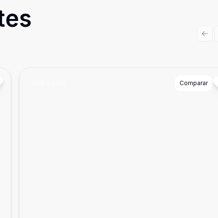
tes
Prev
Cód:
88262
Comparar