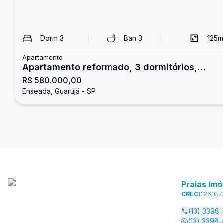
Dorm
3
Ban
3
125
m
Apartamento
Apartamento reformado, 3 dormitórios,
R$ 580.000,00
Enseada, Guarujá
Enseada, Guarujá - SP
Praias Imó
CRECI:
26037
(13) 3398
(13) 3398