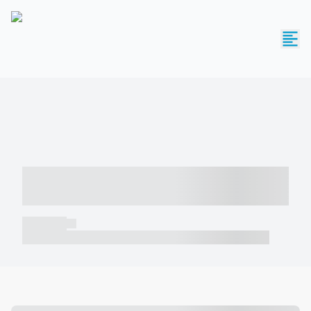
----- ----- -- ------ ---- ---- -- ----- -----
----- --- ------
----- -----
----- ----- -- ------ ---- ---- -- ----- ----- ----- --- ------