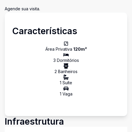
Agende sua visita.
Características
Área Privativa
120
m²
3
Dormitório
s
2
Banheiro
s
1
Suíte
1
Vaga
Infraestrutura