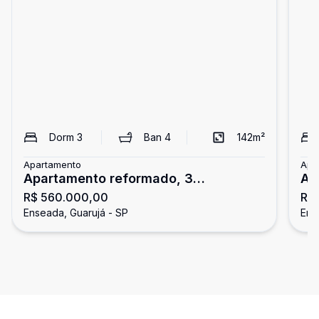
Dorm
3
Ban
4
142
m²
Apartamento
Apa
Apartamento reformado, 3
Ap
R$ 560.000,00
R$
dormitórios, Enseada, Guarujá
3 
Enseada, Guarujá - SP
Ens