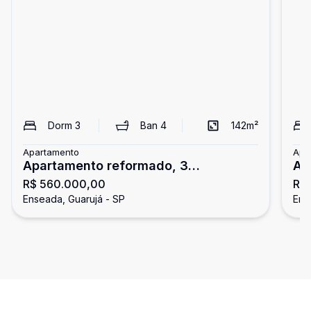
Dorm
3
Ban
4
142
m²
Apartamento
Apa
Apartamento reformado, 3
Ap
R$ 560.000,00
R$
dormitórios, Enseada, Guarujá
3 
Enseada, Guarujá - SP
Ens