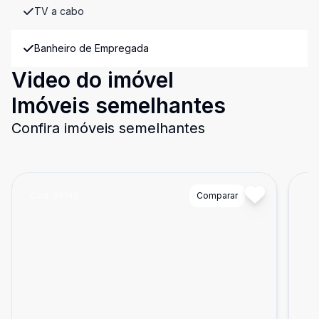
TV a cabo
Banheiro de Empregada
Video do imóvel
Imóveis semelhantes
Confira imóveis semelhantes
Cód:
89149
Comparar
Có