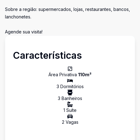
Sobre a região: supermercados, lojas, restaurantes, bancos,
lanchonetes.
Agende sua visita!
Características
Área Privativa
110
m²
3
Dormitório
s
3
Banheiro
s
1
Suíte
2
Vaga
s