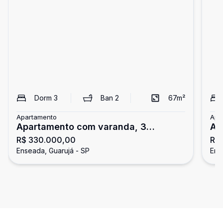
Dorm
3
Ban
2
67
m²
Apartamento
Apa
Apartamento com varanda, 3
Ap
R$ 330.000,00
R$
dormitórios, Enseada, Guarujá
do
Enseada, Guarujá - SP
Ens