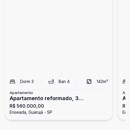
Dorm
3
Ban
4
142
m²
Apartamento
Apa
Apartamento reformado, 3
Ap
R$ 560.000,00
R$
dormitórios, Enseada, Guarujá
3 
Enseada, Guarujá - SP
Ens