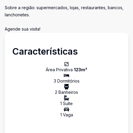
Sobre a região: supermercados, lojas, restaurantes, bancos,
lanchonetes.
Agende sua visita!
Características
Área Privativa
123
m²
3
Dormitório
s
2
Banheiro
s
1
Suíte
1
Vaga