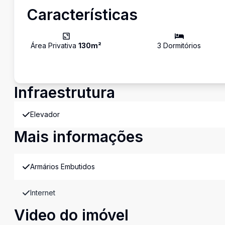
Características
Área Privativa
130
m²
3
Dormitório
s
Infraestrutura
Elevador
Mais informações
Armários Embutidos
Internet
Video do imóvel