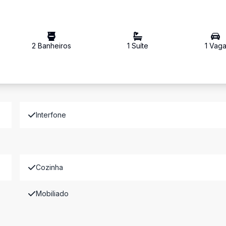
2
Banheiro
s
1
Suíte
1
Vag
Interfone
Cozinha
Mobiliado