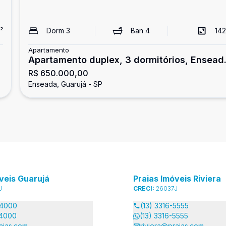
²
Dorm
3
Ban
4
142
Apartamento
Apartamento duplex, 3 dormitórios, Ensead
R$ 650.000,00
Guarujá
Enseada, Guarujá - SP
veis Guarujá
Praias Imóveis Riviera
J
CRECI:
26037J
-4000
(13) 3316-5555
-4000
(13) 3316-5555
aias.com
riviera@praias.com