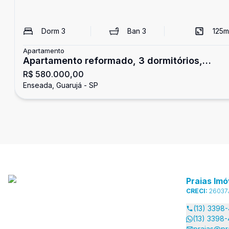
Dorm
3
Ban
3
125
m
Apartamento
Apartamento reformado, 3 dormitórios,
R$ 580.000,00
Enseada, Guarujá
Enseada, Guarujá - SP
Praias Imó
CRECI:
26037
(13) 3398
(13) 3398
praias@pr