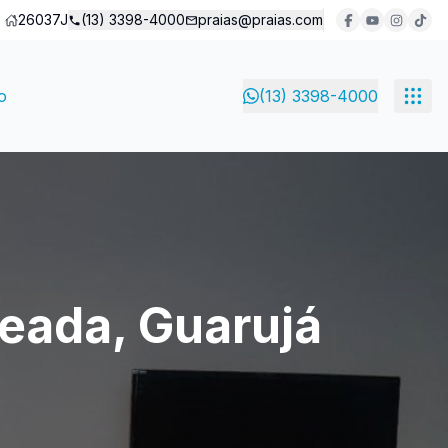
26037J
(13) 3398-4000
praias@praias.com
o
(13) 3398-4000
eada, Guarujá