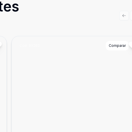
tes
Prev
Cód:
88262
Comparar