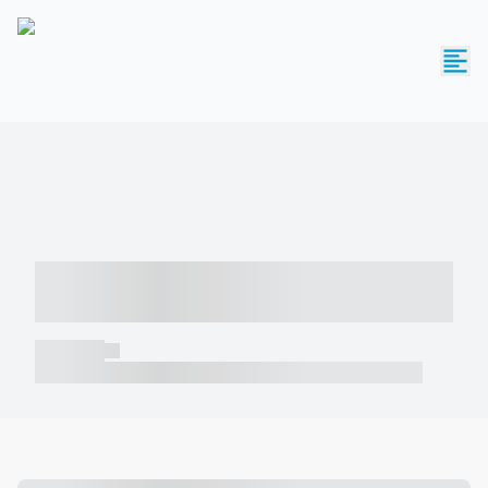
----- ----- -- ------ ---- ---- -- ----- -----
----- --- ------
----- -----
----- ----- -- ------ ---- ---- -- ----- ----- ----- --- ------