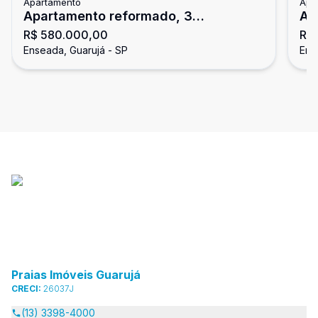
Apartamento
Apa
Apartamento reformado, 3
Ap
R$ 580.000,00
R$
dormitórios, Enseada, Guarujá
En
Enseada, Guarujá - SP
Ens
Praias Imóveis Guarujá
CRECI:
26037J
(13) 3398-4000