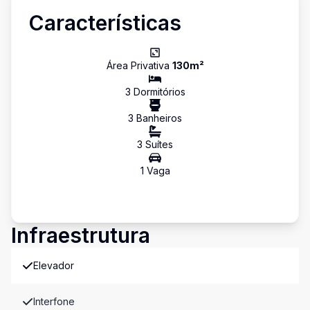
Características
Área Privativa
130
m²
3
Dormitório
s
3
Banheiro
s
3
Suíte
s
1
Vaga
Infraestrutura
Elevador
Interfone