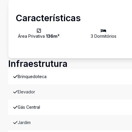
Características
Área Privativa
136
m²
3
Dormitório
s
Infraestrutura
Brinquedoteca
Elevador
Gás Central
Jardim