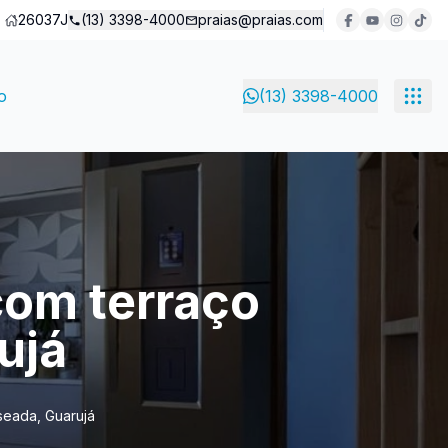
26037J
(13) 3398-4000
praias@praias.com
o
(13) 3398-4000
om terraço
ujá
seada, Guarujá