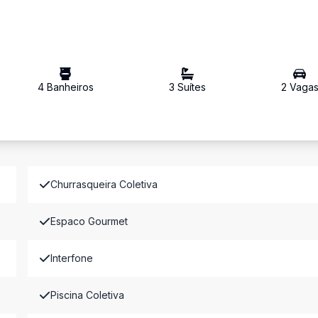
4
Banheiro
s
3
Suíte
s
2
Vaga
Churrasqueira Coletiva
Espaco Gourmet
Interfone
Piscina Coletiva