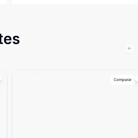
tes
Prev
Cód:
89152
Comparar