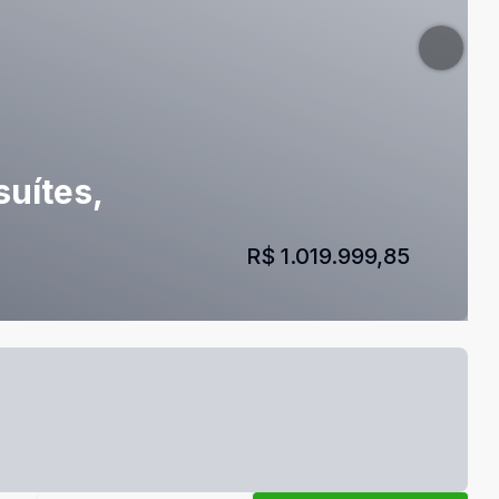
uítes,
R$ 1.019.999,85