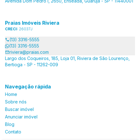
Avenida Dom Pedro I, 2650, Enseada, Guarujá - SP - 11440001
Praias Imóveis Riviera
CRECI:
26037J
(13) 3316-5555
(13) 3316-5555
riviera@praias.com
Largo dos Coqueiros, 185, Loja 01, Riviera de São Lourenço,
Bertioga - SP - 11262-009
Navegação rápida
Home
Sobre nós
Buscar imóvel
Anunciar imóvel
Blog
Contato