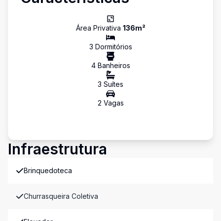
Área Privativa
136
m²
3
Dormitório
s
4
Banheiro
s
3
Suíte
s
2
Vaga
s
Infraestrutura
Brinquedoteca
Churrasqueira Coletiva