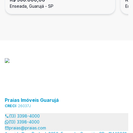
dormitórios, Enseada, Guarujá
3 
Enseada, Guarujá - SP
Ens
Praias Imóveis Guarujá
CRECI:
26037J
(13) 3398-4000
(13) 3398-4000
praias@praias.com