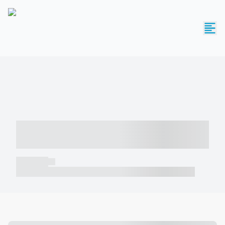
----- ----- -- ------ ---- ---- -- ----- -----
----- --- ------
----- -----
----- ----- -- ------ ---- ---- -- ----- ----- ----- --- ------