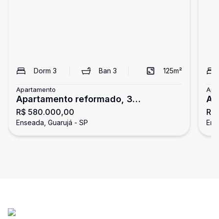
Dorm
3
Ban
3
125
m²
Apartamento
Apa
Apartamento reformado, 3
Ap
R$ 580.000,00
R$
dormitórios, Enseada, Guarujá
En
Enseada, Guarujá - SP
Ens