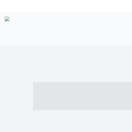
----- ----- -- -
- ------