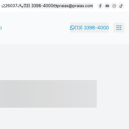
26037J
(13) 3398-4000
praias@praias.com
o
(13) 3398-4000
- ----- ----- --