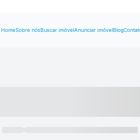
Home
Sobre nós
Buscar imóvel
Anunciar imóvel
Blog
Contat
----- ---- ---- -- ----
----- -----
----- ----- -- ------ ---- ---- -- ----- ----- ----- --- ------