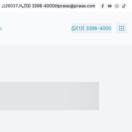
26037J
(13) 3398-4000
praias@praias.com
o
(13) 3398-4000
- ----- ----- --