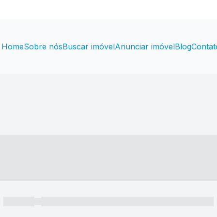
Home
Sobre nós
Buscar imóvel
Anunciar imóvel
Blog
Contat
----- ---- ---- -- ----
----- -----
----- ----- -- ------ ---- ---- -- ----- ----- ----- --- ------