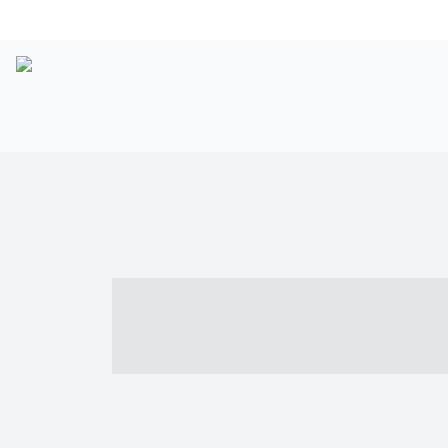
----- ----- -- -
- ------