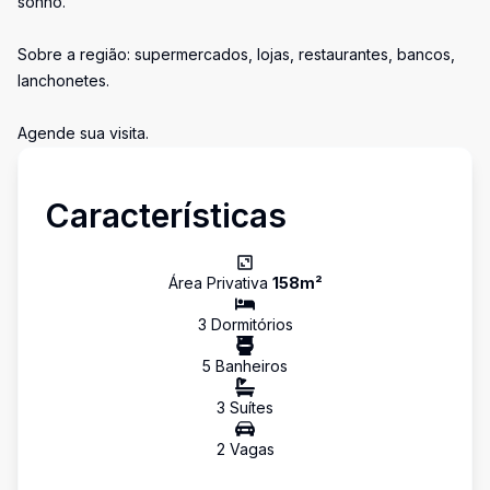
sonho.
Sobre a região: supermercados, lojas, restaurantes, bancos,
lanchonetes.
Agende sua visita.
Características
Área Privativa
158
m²
3
Dormitório
s
5
Banheiro
s
3
Suíte
s
2
Vaga
s