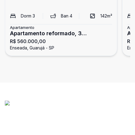
Dorm
3
Ban
4
142
m²
Apartamento
Apa
Apartamento reformado, 3
Ap
R$ 560.000,00
R$
dormitórios, Enseada, Guarujá
do
Enseada, Guarujá - SP
Ens